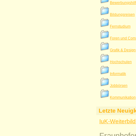
Bewerbungshil
Bildungsreisen
Fernstudium
Foren und Com
Grafik & Design
Hochschulen
Informatik
Jobbörsen
Kommunikation
Letzte Neuig
IuK-Weiterbil
Fraunhofer