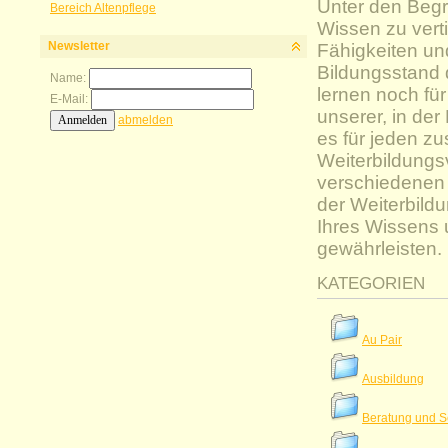
Unter den Begri
Bereich Altenpflege
Wissen zu verti
Newsletter
Fähigkeiten un
Bildungsstand 
Name:
lernen noch für
E-Mail:
unserer, in de
abmelden
es für jeden zu
Weiterbildungsv
verschiedenen 
der Weiterbild
Ihres Wissens 
gewährleisten.
KATEGORIEN
Au Pair
Ausbildung
Beratung und S